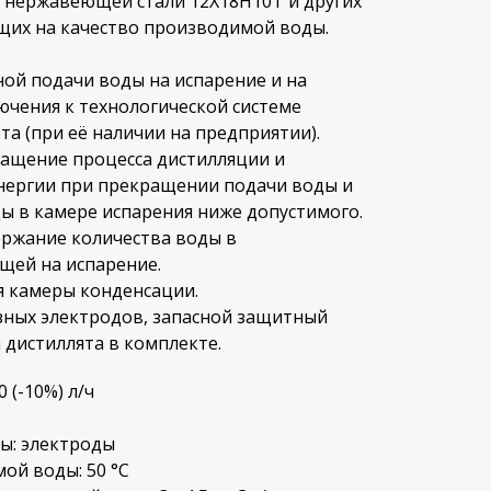
з нержавеющей стали 12Х18Н10Т и других
щих на качество производимой воды.
ой подачи воды на испарение и на
ючения к технологической системе
а (при её наличии на предприятии).
ащение процесса дистилляции и
нергии при прекращении подачи воды и
ы в камере испарения ниже допустимого.
ржание количества воды в
щей на испарение.
я камеры конденсации.
зных электродов, запасной защитный
а дистиллята в комплекте.
 (-10%) л/ч
ы: электроды
ой воды: 50 °С