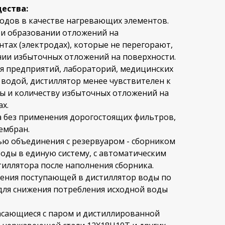
ества:
одов в качестве нагревающих элементов.
и образовании отложений на
тах (электродах), которые не перегорают,
нии избыточных отложений на поверхности.
я предприятий, лабораторий, медицинских
 водой, дистиллятор менее чувствителен к
ды и количеству избыточных отложений на
х.
а без применения дорогостоящих фильтров,
ембран.
ю объединения с резервуаром - сборником
оды в единую систему, с автоматическим
иллятора после наполнения сборника.
ения поступающей в дистиллятор воды по
 для снижения потребления исходной воды
касающиеся с паром и дистиллированной