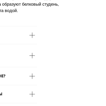
 образуют белковый студень,
та водой.
НЕ?
Ы