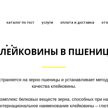
каталог по гост
услуги
оплата и доставка
от
ГОСТ 13586.1-68 ЗЕРНО
ЕДЕЛЕНИЯ КОЛИЧЕСТВА
ЛЕЙКОВИНЫ В ПШЕНИ
траняется на зерно пшеницы и устанавливает мето
качества клейковины.
комплекс белковых веществ зерна, способных при н
Интернациональное наименование клейковины – глю