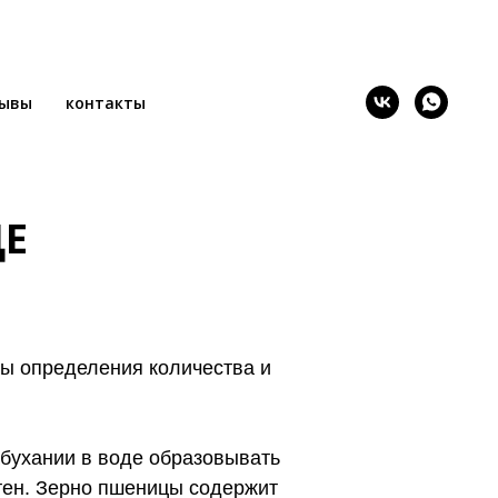
зывы
контакты
 И КАЧЕСТВА
ЦЕ
ды определения количества и
абухании в воде образовывать
тен. Зерно пшеницы содержит