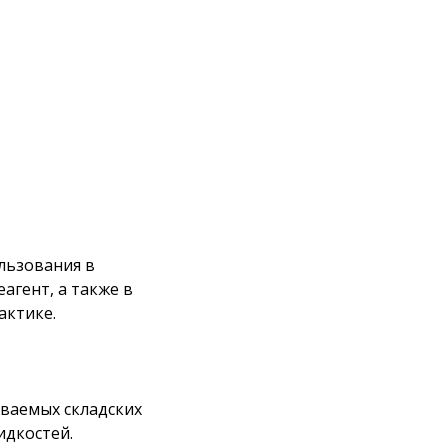
льзования в
агент, а также в
актике.
иваемых складских
дкостей.