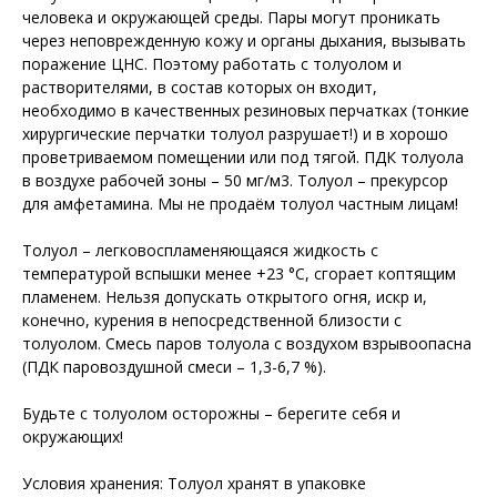
человека и окружающей среды. Пары могут проникать
через неповрежденную кожу и органы дыхания, вызывать
поражение ЦНС. Поэтому работать с толуолом и
растворителями, в состав которых он входит,
необходимо в качественных резиновых перчатках (тонкие
хирургические перчатки толуол разрушает!) и в хорошо
проветриваемом помещении или под тягой. ПДК толуола
в воздухе рабочей зоны – 50 мг/м3. Толуол – прекурсор
для амфетамина. Мы не продаём толуол частным лицам!
Толуол – легковоспламеняющаяся жидкость с
температурой вспышки менее +23 °С, сгорает коптящим
пламенем. Нельзя допускать открытого огня, искр и,
конечно, курения в непосредственной близости с
толуолом. Смесь паров толуола с воздухом взрывоопасна
(ПДК паровоздушной смеси – 1,3-6,7 %).
Будьте с толуолом осторожны – берегите себя и
окружающих!
Условия хранения: Толуол хранят в упаковке