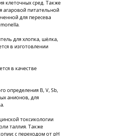
ия клеточных сред. Также
ия агаровой питательной
ченной для пересева
monella.
ель для хлопка, шёлка,
ется в изготовлении
ется в качестве
о определения B, V, Sb,
рых анионов, для
а.
цинской токсикологии
оли таллия. Также
опии; с переходом от рН