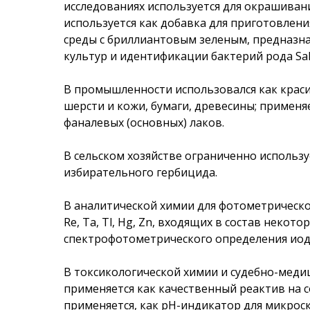
исследованиях используется для окрашиван
используется как добавка для приготовлен
среды с бриллиантовым зеленым, предназна
культур и идентификации бактерий рода Sal
В промышленности использовался как красит
шерсти и кожи, бумаги, древесины; применя
фаналевых (основных) лаков.
В сельском хозяйстве ограниченно использу
избирательного гербицида.
В аналитической химии для фотометрическог
Re, Ta, Tl, Hg, Zn, входящих в состав некото
спектрофотометрического определения иод
В токсикологической химии и судебно-меди
применяется как качественный реактив на с
применяется, как рН-индикатор для микроск