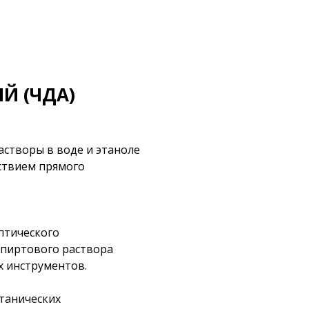
Й (ЧДА)
астворы в воде и этаноле
ствием прямого
птического
спиртового раствора
х инструментов.
отанических