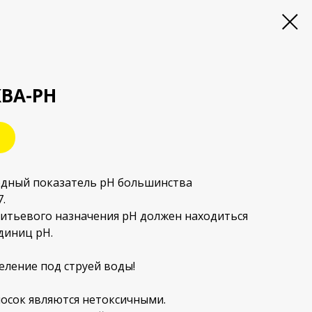
ВА-PH
родный показатель рН большинства
.
питьевого назначения рН должен находиться
единиц рН.
ление под струей воды!
осок являются нетоксичными.