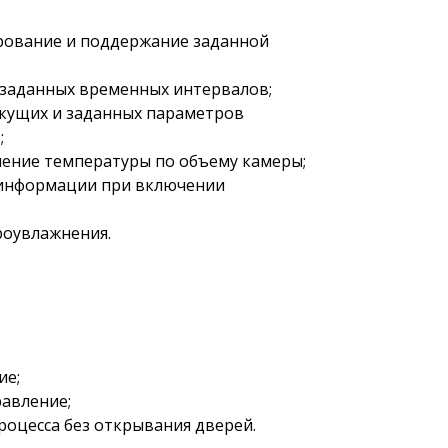
ирование и поддержание заданной
 заданных временных интервалов;
екущих и заданных параметров
;
ление температуры по объему камеры;
 информации при включении
роувлажнения.
ие;
равление;
роцесса без открывания дверей.