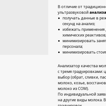
В отличие от традицион
ультразвуковой
анализа
получать данные в реж
секунд на анализ;
избежать применения 
химических реактивов
минимизировать заня
персонала;
минимизировать стоим
Анализатор качества мол
с тремя градуировками: 
выбор (обрат, сливки, п
молоко, козье, восстано
молоко из СОМ).
По индивидуальной заяв
на другие виды молока. 
градуировок.