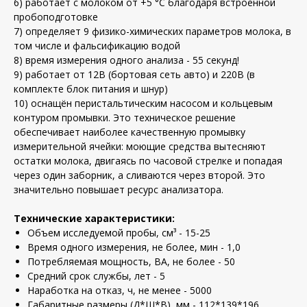
6) работает с молоком от +5 °С благодаря встроенной
пробоподготовке
7) определяет 9 физико-химических параметров молока, в
том числе и фальсификацию водой
8) время измерения одного анализа - 55 секунд!
9) работает от 12В (бортовая сеть авто) и 220В (в
комплекте блок питания и шнур)
10) оснащён перистальтическим насосом и кольцевым
контуром промывки. Это техническое решение
обеспечивает наиболее качественную промывку
измерительной ячейки: моющие средства вытесняют
остатки молока, двигаясь по часовой стрелке и попадая
через один заборник, а сливаются через второй. Это
значительно повышает ресурс анализатора.
Технические характеристики:
Объем исследуемой пробы, см³ - 15-25
Время одного измерения, не более, мин - 1,0
Потребляемая мощность, ВА, не более - 50
Средний срок службы, лет - 5
Наработка на отказ, ч, не менее - 5000
Габаритные размеры (Д*Ш*В), мм - 112*139*196