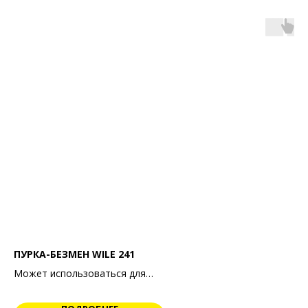
ПУРКА-БЕЗМЕН WILE 241
Может использоваться для
определения удельной
плотности (натуры) зерна.