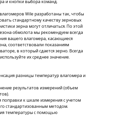
ра и кнопки выбора команд.
лагомеров Wile разработаны так, чтобы
овать стандартному качеству зерновых
истики зерна могут отличаться. По этой
сезона обмолота мы рекомендуем всегда
ния вашего влагомера, касающиеся
рна, соответствовали показаниям
аторе, в который сдается зерно. Всегда
используйте их среднее значение.
нсация разницы температур влагомера и
нение результатов измерений (объем
тов).
 поправки к шкале измерения с учетом
ого стандартизованным методом.
ия температуры с помощью