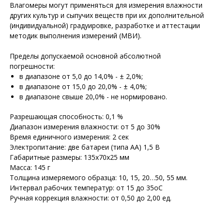
Влагомеры могут применяться для из­ме­рения влажности
других культур и сыпу­чих веществ при их дополнитель­ной
(индивидуальной) гра­дуировке, раз­ра­ботке и аттеста­ции
методик выполне­ния измере­ний (МВИ).
Пределы допускаемой основной абсолютной
погрешности:
в диапазоне от 5,0 до 14,0% - ± 2,0%;
в диапазоне от 15,0 до 20,0% - ± 4,0%;
в диапазоне свыше 20,0% - не нормировано.
Разрешающая способность: 0,1 %
Диапазон измерения влажности: от 5 до 30%
Время единичного измерения: 2 сек
Электропитание: две батареи (типа АА) 1,5 В
Габаритные размеры: 135х70х25 мм
Масса: 145 г
Толщина измеряемого образца: 10, 15, 20…50, 55 мм.
Интервал рабочих температур: от 15 до 35оС
Ручная коррекция влажности: от 0,50 до 2,00 ед.