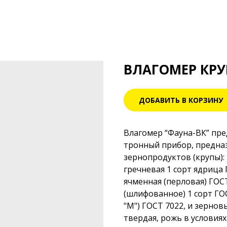
ВЛАГОМЕР КРУ
ДОБАВИТЬ В КОРЗИНУ
Влагомер “Фауна-ВК” пре
тронный прибор, предна­
зернопро­дуктов (крупы):
гречневая 1 сорт ядрица 
ячмен­ная (перло­вая) ГОС
(шлифованное) 1 сорт ГОС
"М") ГОСТ 7022, и зернов
твердая, рожь в условия