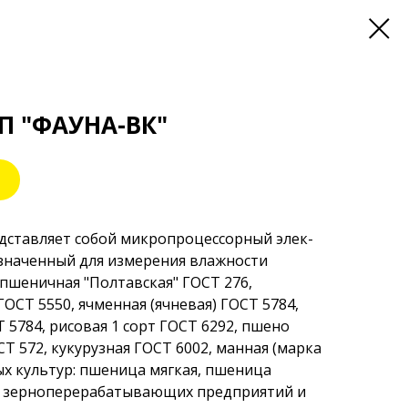
П "ФАУНА-ВК"
д­став­ляет собой микропроцессорный элек­
значен­ный для изме­рения влажности
 пшеничная "Пол­тавская" ГОСТ 276,
ГОСТ 5550, ячменная (ячне­вая) ГОСТ 5784,
Т 5784, рисовая 1 сорт ГОСТ 6292, пшено
Т 572, куку­рузная ГОСТ 6002, манная (марка
ых культур: пше­ница мягкая, пшеница
х зер­ноперерабатывающих предприятий и