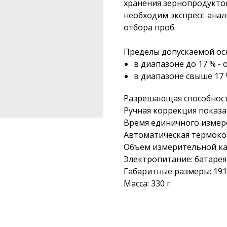
хранения зернопродук­тов
необходим экс­пресс-анал
отбора проб.
Пределы допускаемой ос
в диапазоне до 17 % - о
в диапазоне свыше 17 % 
Разрешающая способность
Ручная коррекция показа
Время единичного измере
Автоматическая термоком
Объем измерительной ка
Электропитание: батарея
Габаритные размеры: 191х
Масса: 330 г