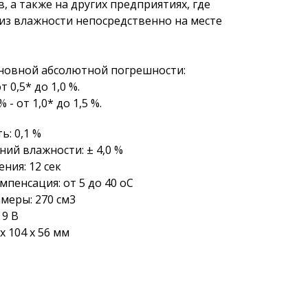
, а также на других предприятиях, где
из влажно­сти непосред­ственно на месте
новной абсолютной погрешности:
т 0,5* до 1,0 %.
- от 1,0* до 1,5 %.
: 0,1 %
ний влажности: ± 4,0 %
ния: 12 сек
пенсация: от 5 до 40 оС
меры: 270 см3
 9 В
 104 х 56 мм