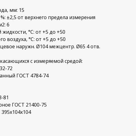
да, мм: 15
%: ±2,5 от верхнего предела измерения
2: 6
жидкости, °С: от +5 до +50
 воздуха, °С: от +5 до +50
цевое наружн. Ø104 межцентр. Ø65 4 отв.
касающихся с измеряемой средой:
32-72
нный ГОСТ 4784-74
3-81
рное ГОСТ 21400-75
 395х104х104