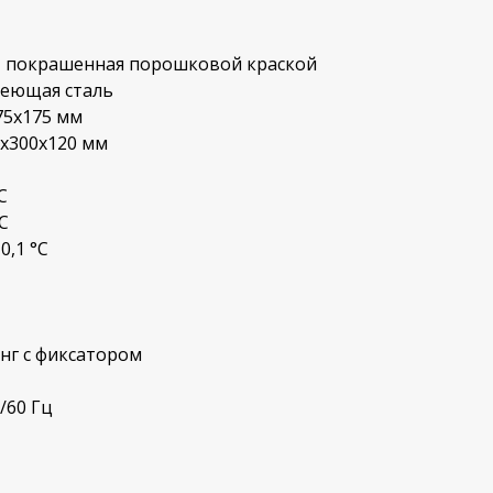
ь, покрашенная порошковой краской
веющая сталь
75х175 мм
0х300х120 мм
С
С
0,1 °С
нг с фиксатором
/60 Гц