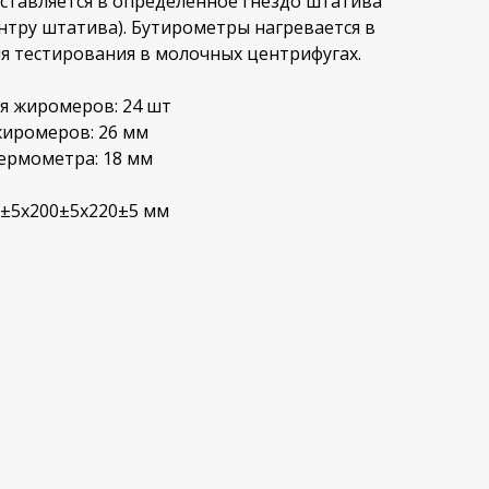
ставляется в определенное гнездо штатива
нтру штатива). Бутирометры нагревается в
ля тестирования в молочных центрифугах.
я жиромеров: 24 шт
жиромеров: 26 мм
ермометра: 18 мм
5±5х200±5х220±5 мм